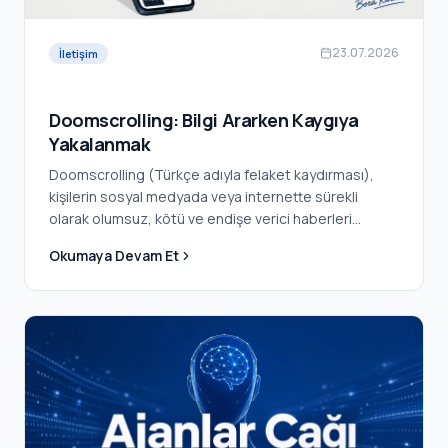
23.07.2026
İletişim
Doomscrolling: Bilgi Ararken Kaygıya
Yakalanmak
Doomscrolling (Türkçe adıyla felaket kaydırması),
kişilerin sosyal medyada veya internette sürekli
olarak olumsuz, kötü ve endişe verici haberleri
okuması, durduramayarak ekranda aşağı kaydırmaya
Okumaya Devam Et
devam etmesi alışkanlığıdır.