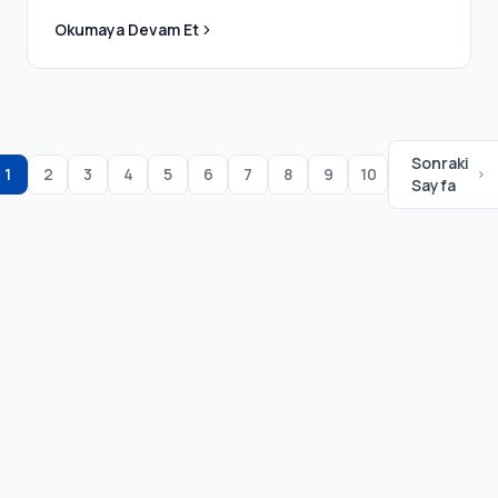
hâkim olan insan.
Okumaya Devam Et
Sonraki
1
2
3
4
5
6
7
8
9
10
Sayfa