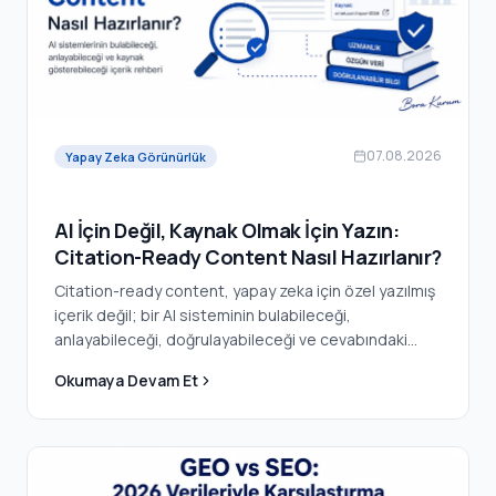
07.08.2026
Yapay Zeka Görünürlük
AI İçin Değil, Kaynak Olmak İçin Yazın:
Citation-Ready Content Nasıl Hazırlanır?
Citation-ready content, yapay zeka için özel yazılmış
içerik değil; bir AI sisteminin bulabileceği,
anlayabileceği, doğrulayabileceği ve cevabındaki
belirli bir iddiayı desteklemek için güvenle
Okumaya Devam Et
kullanabileceği içeriktir.