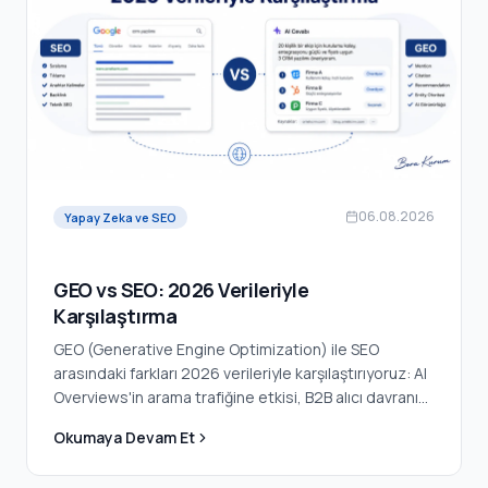
06.08.2026
Yapay Zeka ve SEO
GEO vs SEO: 2026 Verileriyle
Karşılaştırma
GEO (Generative Engine Optimization) ile SEO
arasındaki farkları 2026 verileriyle karşılaştırıyoruz: AI
Overviews'in arama trafiğine etkisi, B2B alıcı davranışı,
citation kaynakları ve GEO'ya geçiş stratejileri. Veriler
Okumaya Devam Et
ve kaynaklarla.