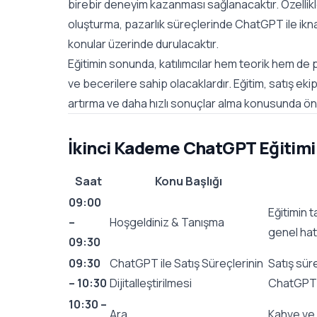
birebir deneyim kazanması sağlanacaktır. Özellik
oluşturma, pazarlık süreçlerinde ChatGPT ile ikn
konular üzerinde durulacaktır.
Eğitimin sonunda, katılımcılar hem teorik hem de pr
ve becerilere sahip olacaklardır. Eğitim, satış ek
artırma ve daha hızlı sonuçlar alma konusunda öne
İkinci Kademe ChatGPT Eğitimi P
Saat
Konu Başlığı
09:00
Eğitimin t
–
Hoşgeldiniz & Tanışma
genel hatl
09:30
09:30
ChatGPT ile Satış Süreçlerinin
Satış sür
– 10:30
Dijitalleştirilmesi
ChatGPT i
10:30 –
Ara
Kahve ve