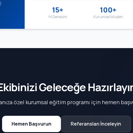
15+
100+
Yıl Deneyim
Kurumsal Müşteri
Ekibinizi Geleceğe Hazırlayı
anıza özel kurumsal eğitim programı için hemen başv
Hemen Başvurun
Referansları İnceleyin