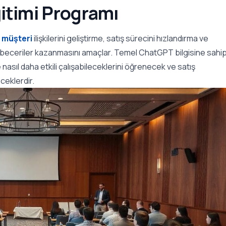
itimi Programı
k
müşteri
ilişkilerini geliştirme, satış sürecini hızlandırma ve
eri beceriler kazanmasını amaçlar. Temel ChatGPT bilgisine sahi
e nasıl daha etkili çalışabileceklerini öğrenecek ve satış
eceklerdir.