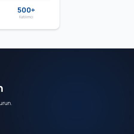
500+
Katılımcı
n
urun.