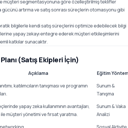
le müşteri segmentasyonuna göre özelleştirilmiş teklifler
a gücünü artırma ve satış sonrası süreçlerin otomasyonu gibi
atik bilgilerle kendi satış süreçlerini optimize edebilecek bilgi
iplerine yapay zekayı entegre ederek müşteri etkileşimlerini
mli katkılar sunacaktır.
lanı (Satış Ekipleri İçin)
Açıklama
Eğitim Yöntem
anıtımı, katılımcıların tanışması ve programın
Sunum &
arı.
Tanışma
eçlerinde yapay zeka kullanımının avantajları,
Sunum & Vaka
le müşteri yönetimi ve fırsat yaratma.
Analizi
 networking.
Sosyal Aktivite