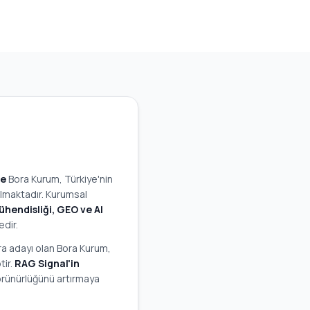
le
Bora Kurum, Türkiye'nin
almaktadır. Kurumsal
endisliği, GEO ve AI
dir.
ora adayı olan Bora Kurum,
tir.
RAG Signal'in
örünürlüğünü artırmaya