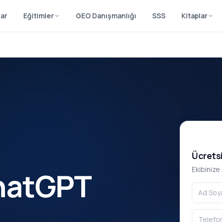
lar
Eğitimler
GEO Danışmanlığı
SSS
Kitaplar
Ücretsi
Ekibinize
ChatGPT