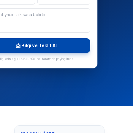
📩 Bilgi ve Teklif Al
ilgileriniz gizli tutulur, üçüncü taraflarla paylaşılmaz.