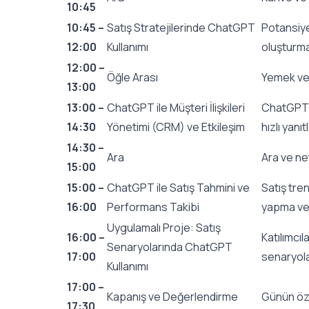
10:45
10:45 –
Satış Stratejilerinde ChatGPT
Potansiye
12:00
Kullanımı
oluşturma 
12:00 –
Öğle Arası
Yemek ve
13:00
13:00 –
ChatGPT ile Müşteri İlişkileri
ChatGPT d
14:30
Yönetimi (CRM) ve Etkileşim
hızlı yanı
14:30 –
Ara
Ara ve ne
15:00
15:00 –
ChatGPT ile Satış Tahmini ve
Satış tren
16:00
Performans Takibi
yapma ve 
Uygulamalı Proje: Satış
16:00 –
Katılımcı
Senaryolarında ChatGPT
17:00
senaryola
Kullanımı
17:00 –
Kapanış ve Değerlendirme
Günün özet
17:30