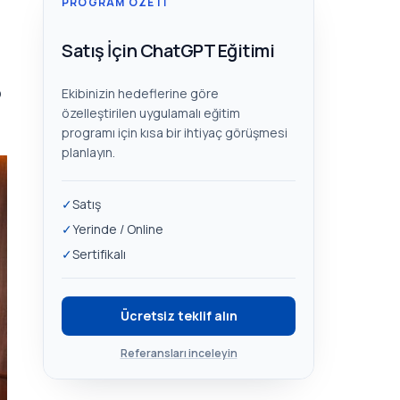
PROGRAM ÖZETI
Satış İçin ChatGPT Eğitimi
p
Ekibinizin hedeflerine göre
özelleştirilen uygulamalı eğitim
programı için kısa bir ihtiyaç görüşmesi
planlayın.
✓
Satış
✓
Yerinde / Online
✓
Sertifikalı
Ücretsiz teklif alın
Referansları inceleyin