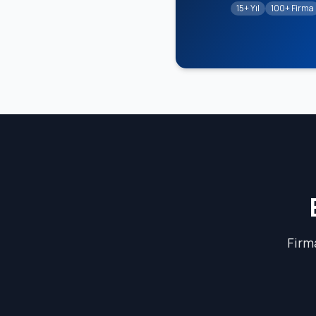
15+ Yıl
100+ Firma
Firm